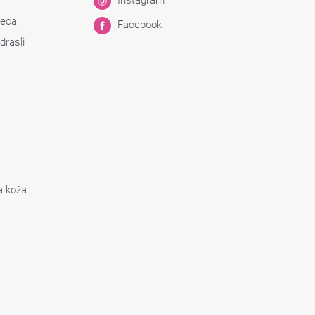
Deca
Facebook
drasli
a koža