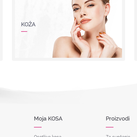
KOŽA
Moja KOSA
Proizvodi
Osetljiva kosa
Za sunčanje