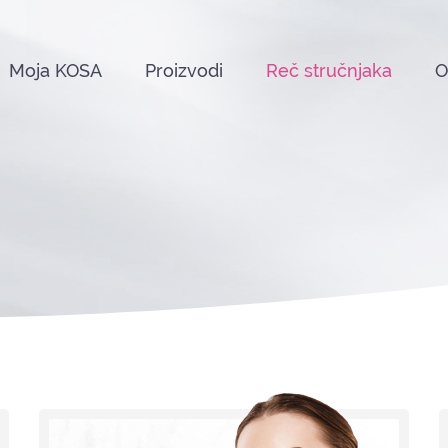
Moja KOSA
Proizvodi
Reč stručnjaka
O