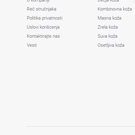
Reč stručnjaka
Kombinovna koža
Politika privatnosti
Masna koža
Uslovi korišcenja
Zrela koža
Kontaktirajte nas
Suva koža
Vesti
Osetljiva koža