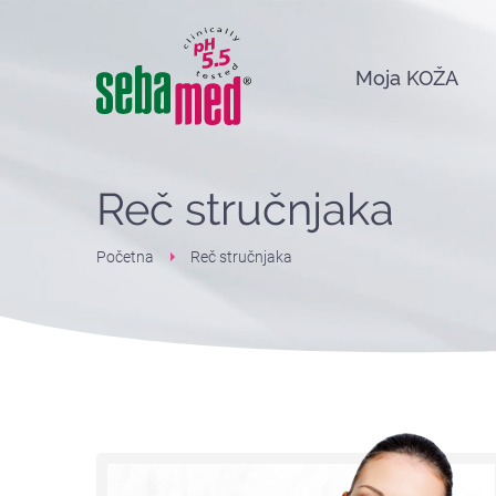
Moja KOŽA
Reč stručnjaka
Početna
Reč stručnjaka