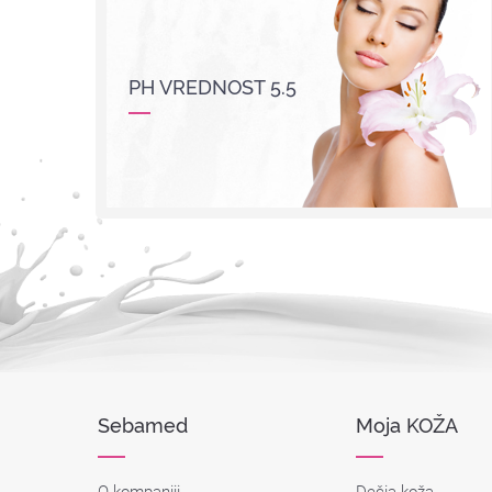
PH VREDNOST 5.5
Sebamed
Moja KOŽA
O kompaniji
Dečja koža