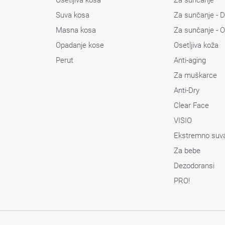
Suva kosa
Za sunčanje - 
Masna kosa
Za sunčanje - O
Opadanje kose
Osetljiva koža
Perut
Anti-aging
Za muškarce
Anti-Dry
Clear Face
VISIO
Ekstremno suv
Za bebe
Dezodoransi
PRO!